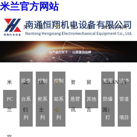
米兰官方网站
网
关
招
产
新
在
米兰官方网
站
于
贤
品
闻
线
站-米兰
操作
控制
控制
船用
洁净
米
我
纳
中
资
留
MILAN（中
PC
台系
柜系
箱系
悬臂
其他
防爆
管道
兰
们
士
心
讯
言
国）
列
列
列
灯
项目