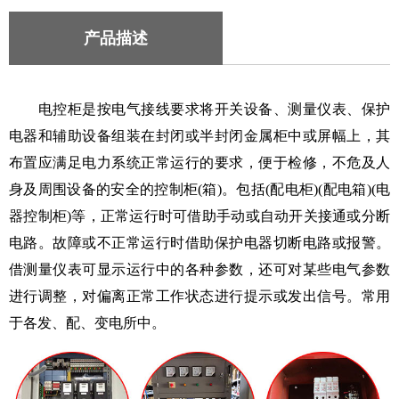
产品描述
电控柜是按电气接线要求将开关设备、测量仪表、保护
电器和辅助设备组装在封闭或半封闭金属柜中或屏幅上，其
布置应满足电力系统正常运行的要求，便于检修，不危及人
身及周围设备的安全的控制柜(箱)。包括(配电柜)(配电箱)(电
器控制柜)等，正常运行时可借助手动或自动开关接通或分断
电路。故障或不正常运行时借助保护电器切断电路或报警。
借测量仪表可显示运行中的各种参数，还可对某些电气参数
进行调整，对偏离正常工作状态进行提示或发出信号。常用
于各发、配、变电所中。